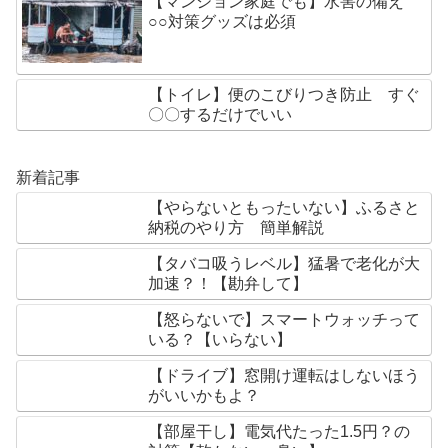
【マンション家庭でも】水害の備え
○○対策グッズは必須
【トイレ】便のこびりつき防止 すぐ
〇〇するだけでいい
新着記事
【やらないともったいない】ふるさと
納税のやり方 簡単解説
【タバコ吸うレベル】猛暑で老化が大
加速？！【勘弁して】
【怒らないで】スマートウォッチって
いる？【いらない】
【ドライブ】窓開け運転はしないほう
がいいかもよ？
【部屋干し】電気代たった1.5円？の