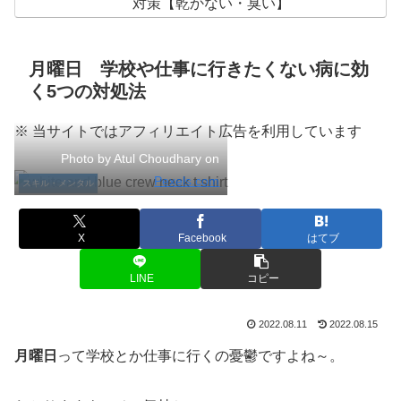
対策【乾かない・臭い】
月曜日 学校や仕事に行きたくない病に効
く5つの対処法
※ 当サイトではアフィリエイト広告を利用しています
Photo by Atul Choudhary on
Pexels.com
スキル・メンタル
X
Facebook
はてブ
LINE
コピー
2022.08.11
2022.08.15
月曜日
って学校とか仕事に行くの憂鬱ですよね～。