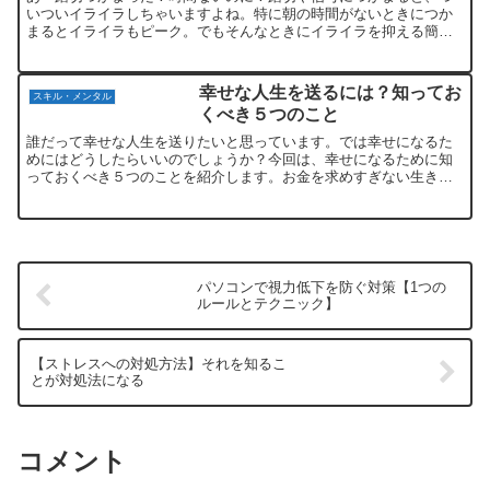
いついイライラしちゃいますよね。特に朝の時間がないときにつか
まるとイライラもピーク。でもそんなときにイライラを抑える簡単
な方法があるので紹介します。イライラを抑える簡単な方法一句
詠...
幸せな人生を送るには？知ってお
スキル・メンタル
くべき５つのこと
誰だって幸せな人生を送りたいと思っています。では幸せになるた
めにはどうしたらいいのでしょうか？今回は、幸せになるために知
っておくべき５つのことを紹介します。お金を求めすぎない生きて
いく上で絶対に必要になるお金。でも、いくら稼いだら幸せにな
れ...
パソコンで視力低下を防ぐ対策【1つの
ルールとテクニック】
【ストレスへの対処方法】それを知るこ
とが対処法になる
コメント