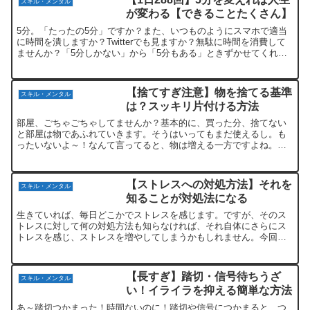
スキル・メンタル
が変わる【できることたくさん】
5分。「たったの5分」ですか？また、いつものようにスマホで適当
に時間を潰しますか？Twitterでも見ますか？無駄に時間を消費して
ませんか？「5分しかない」から「5分もある」ときずかせてくれた
本を紹介します。これを読めば5分を「無駄に消費」...
【捨てすぎ注意】物を捨てる基準
スキル・メンタル
は？スッキリ片付ける方法
部屋、ごちゃごちゃしてませんか？基本的に、買った分、捨てない
と部屋は物であふれていきます。そうはいってもまだ使えるし。も
ったいないよ～！なんて言ってると、物は増える一方ですよね。と
いうことで今回は、物を捨てる基準について紹介します。この基
準...
【ストレスへの対処方法】それを
スキル・メンタル
知ることが対処法になる
生きていれば、毎日どこかでストレスを感じます。ですが、そのス
トレスに対して何の対処方法も知らなければ、それ自体にさらにス
トレスを感じ、ストレスを増やしてしまうかもしれません。今回は
おすすめのストレス対処方法と、どんなストレスに使うのがおす
す...
【長すぎ】踏切・信号待ちうざ
スキル・メンタル
い！イライラを抑える簡単な方法
あ～踏切つかまった！時間ないのに！踏切や信号につかまると、つ