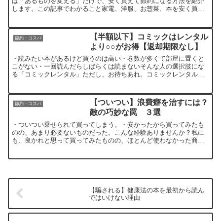
は「あるものを変える」だけで、安く買えて節約になる方法を紹介
します。この記事でわかること家電、洋服、お惣菜、本を安く買え
るようになる家電価格.comより 引用 とあるテレビの価格推...
【半額以下】コミックはレンタル
節約・コスパ
より○○がお得【返却期限なし】
・読みたい本があるけど買うのは高い・巻数が多くて部屋に置くと
こがない・一回読んだらしばらくは読まないそんな人の選択肢にな
る「コミックレンタル」ただし、お待ちあれ。コミックレンタルを
利用するよりもはるかに激安で本を読む方法があります。しかも
実...
【ついつい】浪費癖を治すには？
節約・コスパ
敵の巧妙な罠 ３選
・ついつい乗せられて買ってしまう。・安かったから買ってみたも
のの、あまり必要ないものだった。こんな経験ありませんか？私に
も、良かれと思って買ってみたものの、ほとんど使わなかった商品
はたくさんありました。でも過去のことはしょうがありません。
な...
【騙される】健康法の本を最初から読ん
ではいけない理由