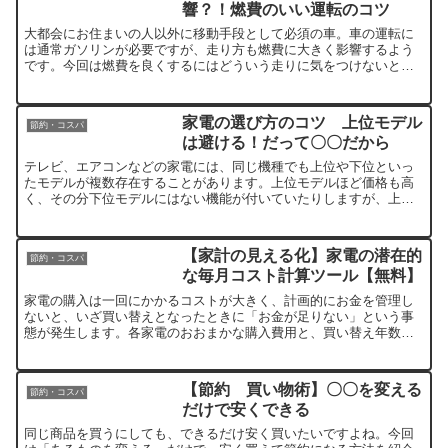
響？！燃費のいい運転のコツ
大都会にお住まいの人以外に移動手段として必須の車。車の運転に
は通常ガソリンが必要ですが、走り方も燃費に大きく影響するよう
です。今回は燃費を良くするにはどういう走りに気をつけないとい
けないのか、どうやったらできるようになるのかの私なりのコツ
を...
家電の選び方のコツ 上位モデル
節約・コスパ
は避ける！だって〇〇だから
テレビ、エアコンなどの家電には、同じ機種でも上位や下位といっ
たモデルが複数存在することがあります。上位モデルほど価格も高
く、その分下位モデルにはない機能が付いていたりしますが、上位
モデルはあまりおすすめできません。上位モデルを買ったのに、
下...
【家計の見える化】家電の潜在的
節約・コスパ
な毎月コスト計算ツール【無料】
家電の購入は一回にかかるコストが大きく、計画的にお金を管理し
ないと、いざ買い替えとなったときに「お金が足りない」という事
態が発生します。各家電のおおまかな購入費用と、買い替え年数か
ら潜在的な毎月コスト（＝毎月貯めておかないといけないお金）
が...
【節約 買い物術】〇〇を変える
節約・コスパ
だけで安くできる
同じ商品を買うにしても、できるだけ安く買いたいですよね。今回