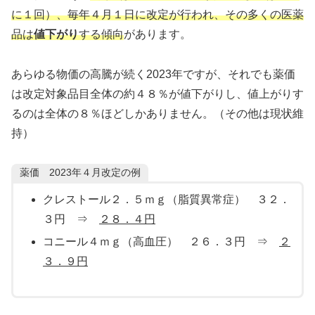
に１回）、毎年４月１日に改定が行われ、その多くの医薬
品は
値下がり
する傾向
があります。
あらゆる物価の高騰が続く2023年ですが、それでも薬価
は改定対象品目全体の約４８％が値下がりし、値上がりす
るのは全体の８％ほどしかありません。（その他は現状維
持）
薬価 2023年４月改定の例
クレストール２．５ｍｇ（脂質異常症） ３２．
３円 ⇒
２８．４円
コニール４ｍｇ（高血圧） ２６．３円 ⇒
２
３．９円