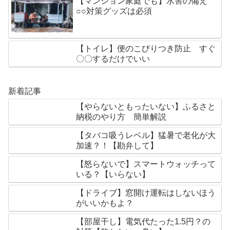
【マンション家庭でも】水害の備え
○○対策グッズは必須
【トイレ】便のこびりつき防止 すぐ
〇〇するだけでいい
新着記事
【やらないともったいない】ふるさと
納税のやり方 簡単解説
【タバコ吸うレベル】猛暑で老化が大
加速？！【勘弁して】
【怒らないで】スマートウォッチって
いる？【いらない】
【ドライブ】窓開け運転はしないほう
がいいかもよ？
【部屋干し】電気代たった1.5円？の