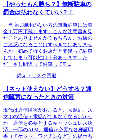
【やったもん勝ち？】無断駐車の
罰金は払わなくていい？！
「当店に御用のない方の無断駐車には罰
金１万円頂戴します」こんな注意書き見
たことありませんか？もちろん、お店の
ご迷惑になることはすべきではありませ
んが、初めて行くお店だと間違って駐車
してしまう可能性は十分あります。た
だ、もし間違って駐車して罰...
備え・リスク回避
【ネット使えない】どうする？通
信障害になったときの対策
現代は通信障害がおこると、大混乱。ス
マホの通信・電話ができなくなるばかり
か、通信を必要とするキャッシュレス決
済、一部のATM、通信が必要な各種証明
書（チケット、ワクチンなど）の提示も