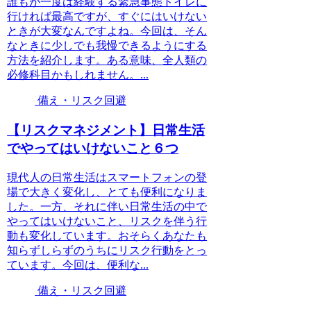
誰もが一度は経験する緊急事態トイレに
行ければ最高ですが、すぐにはいけない
ときが大変なんですよね。今回は、そん
なときに少しでも我慢できるようにする
方法を紹介します。ある意味、全人類の
必修科目かもしれません。...
備え・リスク回避
【リスクマネジメント】日常生活
でやってはいけないこと６つ
現代人の日常生活はスマートフォンの登
場で大きく変化し、とても便利になりま
した。一方、それに伴い日常生活の中で
やってはいけないこと、リスクを伴う行
動も変化しています。おそらくあなたも
知らずしらずのうちにリスク行動をとっ
ています。今回は、便利な...
備え・リスク回避