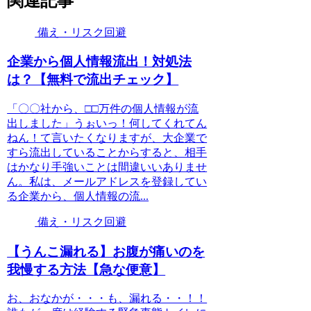
関連記事
備え・リスク回避
企業から個人情報流出！対処法
は？【無料で流出チェック】
「〇〇社から、□□万件の個人情報が流
出しました」うぉいっ！何してくれてん
ねん！て言いたくなりますが、大企業で
すら流出していることからすると、相手
はかなり手強いことは間違いいありませ
ん。私は、メールアドレスを登録してい
る企業から、個人情報の流...
備え・リスク回避
【うんこ漏れる】お腹が痛いのを
我慢する方法【急な便意】
お、おなかが・・・も、漏れる・・！！