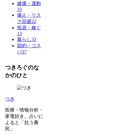
健康・運動
35
備え・リス
ク回避
22
投資・稼ぐ
13
暮らし
33
節約・コス
パ
37
つきろぐのな
かのひと
つき
医療・情報分析・
家電好き。占いに
よると「抗う農
民」