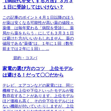
【病院代を安くする方法】３月３
１日に受診してはいけない？
この記事のポイント４月１日以降のほう
が薬は安くなる可能性が高い薬の値段＝
薬価 は毎年変わる「病院を受診し、薬
局から薬をもらう」にしても３月３１日
は避けた方がいいかもしれません。薬の
値段である”薬価”は、１年に１回（数年
前までは２年に１回）、...
節約・コスパ
家電の選び方のコツ 上位モデル
は避ける！だって〇〇だから
テレビ、エアコンなどの家電には、同じ
機種でも上位や下位といったモデルが複
数存在することがあります。上位モデル
ほど価格も高く、その分下位モデルには
ない機能が付いていたりしますが、上位