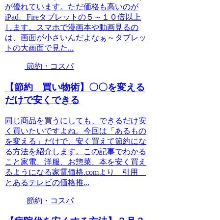
が優れています。ただ価格も高いのが
iPad。Fireタブレットの５～１０倍以上
します。スマホで漫画本や動画見るの
は、画面が小さいんだよなぁ～タブレッ
トの大画面で見た...
節約・コスパ
【節約 買い物術】〇〇を変える
だけで安くできる
同じ商品を買うにしても、できるだけ安
く買いたいですよね。今回は「あるもの
を変える」だけで、安く買えて節約にな
る方法を紹介します。この記事でわかる
こと家電、洋服、お惣菜、本を安く買え
るようになる家電価格.comより 引用
とあるテレビの価格推...
節約・コスパ