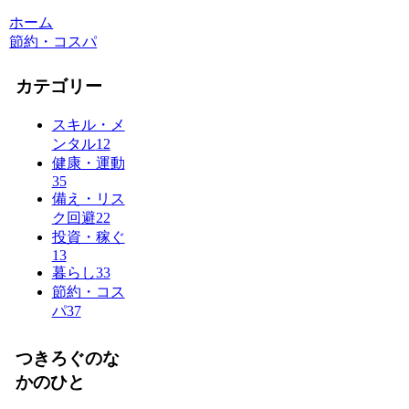
ホーム
節約・コスパ
カテゴリー
スキル・メ
ンタル
12
健康・運動
35
備え・リス
ク回避
22
投資・稼ぐ
13
暮らし
33
節約・コス
パ
37
つきろぐのな
かのひと