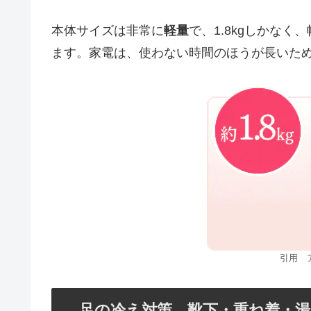
本体サイズは非常に
軽量
で、1.8kgしかな
ます。家電は、使わない時間のほうが長いた
引用 
足の冷え対策 靴下・重ね着・