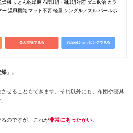
燥機 ふとん乾燥機 布団1組・靴1組対応 ダニ退治 カラ
ー 温風機能 マット不要 軽量 シングルノズル パールホ
楽天市場で見る
Yahoo!ショッピングで見る
乾燥
」。
燥させることもできます。それ以外にも、布団や寝具
す。
でるのですが、これが
非常にあったかい
。