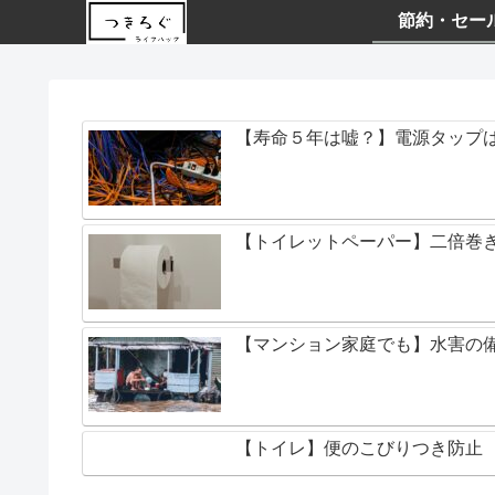
節約・セー
【寿命５年は嘘？】電源タップ
【トイレットペーパー】二倍巻き
【マンション家庭でも】水害の備
【トイレ】便のこびりつき防止