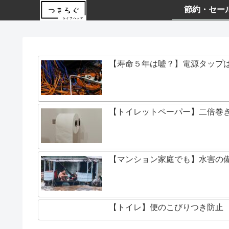
節約・セー
【寿命５年は嘘？】電源タップ
【トイレットペーパー】二倍巻き
【マンション家庭でも】水害の備
【トイレ】便のこびりつき防止