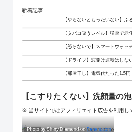
新着記事
【やらないともったいない】ふ
【タバコ吸うレベル】猛暑で老
【怒らないで】スマートウォッ
【ドライブ】窓開け運転はしな
【部屋干し】電気代たった1.5
【こすりたくない】洗顔量の泡
※ 当サイトではアフィリエイト広告を利用し
Photo by Shiny Diamond on
Pexels.com
暮らし